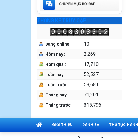
THỐNG KÊ TRUY CẬP
0
0
0
8
3
0
3
3
0
2
10
Đang online:
2,269
Hôm nay :
17,710
Hôm qua :
52,527
Tuần này :
58,681
Tuần trước :
71,201
Tháng này :
315,796
Tháng trước:
GIỚI THIỆU
DANH BẠ
THỦ TỤC HÀNH