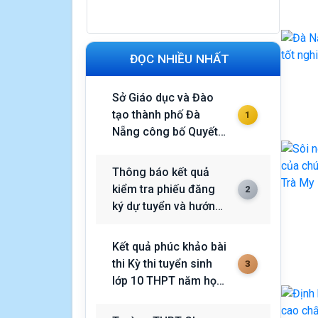
ĐỌC NHIỀU NHẤT
Sở Giáo dục và Đào
tạo thành phố Đà
1
Nẵng công bố Quyết
định bổ nhiệm Phó
Trưởng phòng Phòng
Thông báo kết quả
Giáo dục Mầm non
kiểm tra phiếu đăng
2
ký dự tuyển và hướng
dẫn nội dung ôn tập
Kỳ tuyển dụng viên
Kết quả phúc khảo bài
chức vào các đơn vị
thi Kỳ thi tuyển sinh
3
sự nghiệp công lập
lớp 10 THPT năm học
trực thuộc Sở Giáo
2026-2027
dục và Đào tạo năm