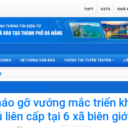
THPT
GDTX
KHỐI
 CHÍNH
HỆ THỐNG VĂN BẢN
THÔNG TIN TUYÊN TRUYỀN
LI
 chủ
Truyền hình giáo dục
áo gỡ vướng mắc triển kh
ú liên cấp tại 6 xã biên giớ