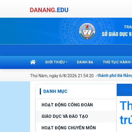
GIỚI THIỆU
DANH BẠ
THỦ TỤC HÀNH
g bạn đến với website Sở Giáo dục và Đào tạo thành phố Đà Nẵng
Thứ Năm, ngày 6/8/2026 21:54:20
Trang
DANH MỤC
Th
HOẠT ĐỘNG CÔNG ĐOÀN
tr
GIÁO DỤC VÀ ĐÀO TẠO
HOẠT ĐỘNG CHUYÊN MÔN