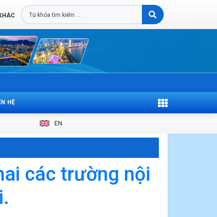
 KHÁC
ÊN HỆ
ai các trường nội
i.