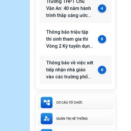
Trường THPT Chu
2026
Văn An: 40 năm hành
4
trình thắp sáng ước
mơ và khát vọng vươn
xa
Thông báo triệu tập
thí sinh tham gia thi
5
Vòng 2 Kỳ tuyển dụng
viên chức vào các
đơn vị sự nghiệp
Thông báo về việc xét
công lập trực thuộc
tiếp nhận nhà giáo
6
Sở Giáo dục và Đào
vào các trường phổ
tạo năm 2026
thông nội trú tiểu học
và trung học cơ sở tại
các xã biên giới đất
liền trên địa bàn
thành phố Đà Nẵng
năm 2026