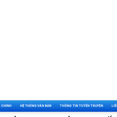
 CHÍNH
HỆ THỐNG VĂN BẢN
THÔNG TIN TUYÊN TRUYỀN
LIÊ