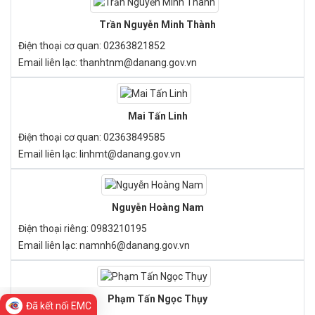
Trần Nguyễn Minh Thành
Điện thoại cơ quan:
02363821852
Email liên lạc:
thanhtnm@danang.gov.vn
Mai Tấn Linh
Điện thoại cơ quan:
02363849585
Email liên lạc:
linhmt@danang.gov.vn
Nguyễn Hoàng Nam
Điện thoại riêng:
0983210195
Email liên lạc:
namnh6@danang.gov.vn
Phạm Tấn Ngọc Thụy
Đã kết nối EMC