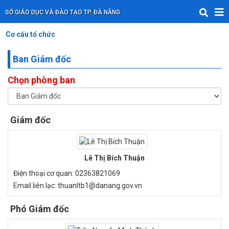
SỞ GIÁO DỤC VÀ ĐÀO TẠO TP. ĐÀ NẴNG
Cơ cấu tổ chức
Ban Giám đốc
Chọn phòng ban
Giám đốc
Lê Thị Bích Thuận
Điện thoại cơ quan:
02363821069
Email liên lạc:
thuanltb1@danang.gov.vn
Phó Giám đốc